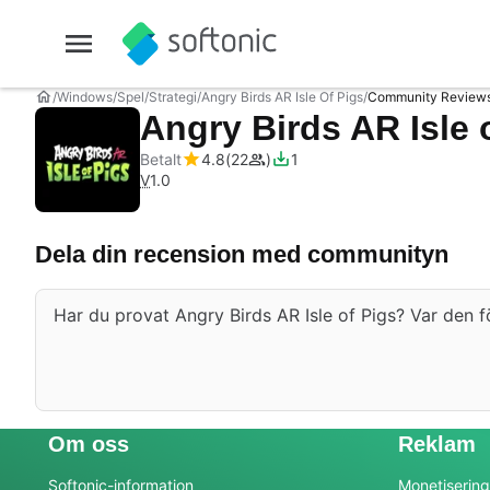
Windows
Spel
Strategi
Angry Birds AR Isle Of Pigs
Community Review
Angry Birds AR Isle 
Betalt
4.8
22
1
V
1.0
Dela din recension med communityn
Har du provat Angry Birds AR Isle of Pigs? Var den fö
Om oss
Reklam
Softonic-information
Monetisering