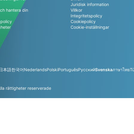
Juridisk information
ch hantera din
Villkor
a
Integritetspolicy
policy
Cookiepolicy
gheter
Cookie-inställningar
日本語
한국어
Nederlands
Polski
Português
Русский
Svenska
ภาษาไทย
T
la rättigheter reserverade