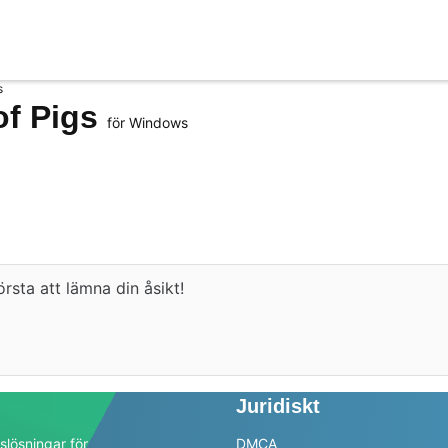
s
of Pigs
för Windows
rsta att lämna din åsikt!
Juridiskt
slösningar för
DMCA