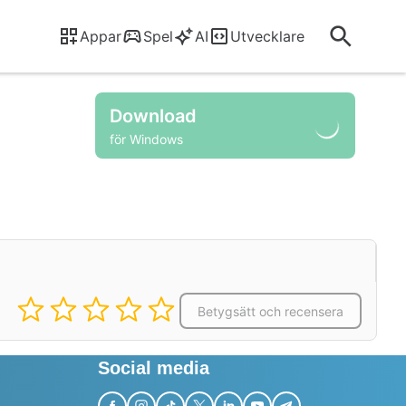
Appar
Spel
AI
Utvecklare
Download
för Windows
Betygsätt och recensera
Social media