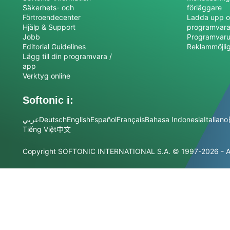
Säkerhets- och
förläggare
Förtroendecenter
Ladda upp o
Hjälp & Support
programvar
Jobb
Programvaru
Editorial Guidelines
Reklammöjli
Lägg till din programvara /
app
Verktyg online
Softonic i:
عربي
Deutsch
English
Español
Français
Bahasa Indonesia
Italiano
Tiếng Việt
中文
Copyright SOFTONIC INTERNATIONAL S.A.
© 1997-2026 - Al